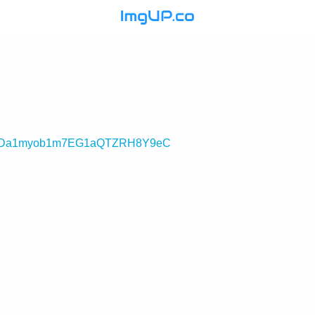
Da1myob1m7EG1aQTZRH8Y9eC