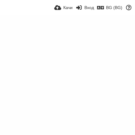
Качи
Вход
BG (BG)